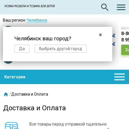

search
Ваш регион:
Челябинск
Бесп
Оплата
при получении
8-8
✖
Челябинск ваш город?
8 9
Доставка
в день заказа
Да
Выбрать другой город
З
Звезды
нас выбирают

Категории

/
Доставка и Оплата
Доставка и Оплата
Все товары перед отправкой тщательно