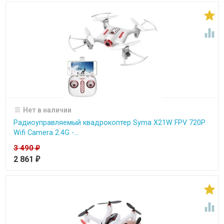


Нет в наличии
Радиоуправляемый квадрокоптер Syma X21W FPV 720P
Wifi Camera 2.4G -...
3 490
₽
2 861
₽

