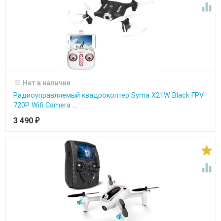

Нет в наличии
Радиоуправляемый квадрокоптер Syma X21W Black FPV
720P Wifi Camera ...
3 490
₽

