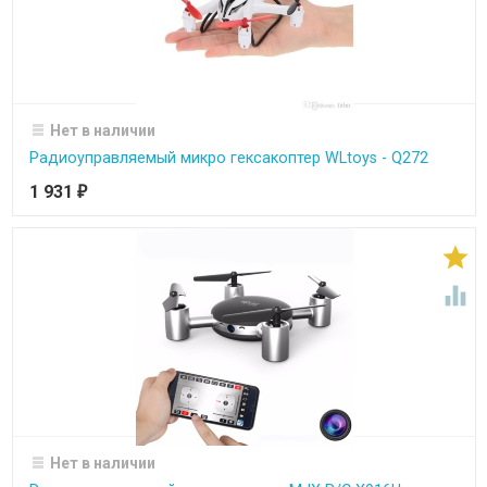
Нет в наличии
Радиоуправляемый микро гексакоптер WLtoys - Q272
1 931
₽


Нет в наличии