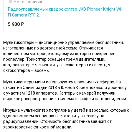
Нет в наличии
Радиоуправляемый квадрокоптер JXD Pioneer Knight Wi-
Fi Camera RTF 2...
5 930
₽
Мультикоптеры – дистанционно управляемые беспилотники,
изготовленные по вертолетной схеме. Отличаются
количеством моторов, к каждому из которых прикреплен
пропеллер. Трикоптер оснащен тремя двигателями,
квадрокоптер – четырьмя, у гексакоптеров их шесть, у
октокоптеров – восемь.
Мультикоптеры мини используются в различных сферах. На
открытии Олимпиады-2018 в Южной Корее показали дрон-шоу
с участием 1218 аппаратов. Коптеры с камерой получили
широкое распространение в кинематографе и на телевидении.
Игрушка мультикоптер популярна у детей и взрослых, которые с
удовольствием осваивают летательную технику на
радиоуправлении. Стоимость беспилотника зависит от
характеристик конкретной модели.