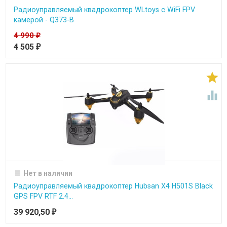
Радиоуправляемый квадрокоптер WLtoys c WiFi FPV
камерой - Q373-B
4 990
₽
4 505
₽


Нет в наличии
Радиоуправляемый квадрокоптер Hubsan X4 H501S Black
GPS FPV RTF 2.4...
39 920,50
₽