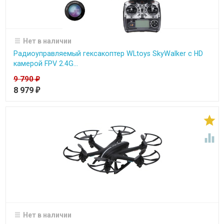
Нет в наличии
Радиоуправляемый гексакоптер WLtoys SkyWalker с HD
камерой FPV 2.4G...
9 790
₽
8 979
₽


Нет в наличии