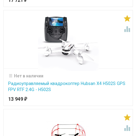
17 721
₽


Нет в наличии
Радиоуправляемый квадрокоптер Hubsan X4 H502S GPS
FPV RTF 2.4G - H502S
13 949
₽

