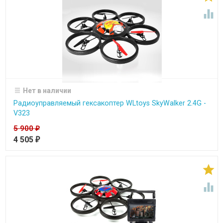

Нет в наличии
Радиоуправляемый гексакоптер WLtoys SkyWalker 2.4G -
V323
5 900
₽
4 505
₽

