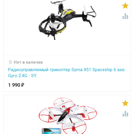


Нет в наличии
Радиоуправляемый трикоптер Syma X51 Spaceship 6 axis
Gyro 2.4G - SY...
1 990
₽

