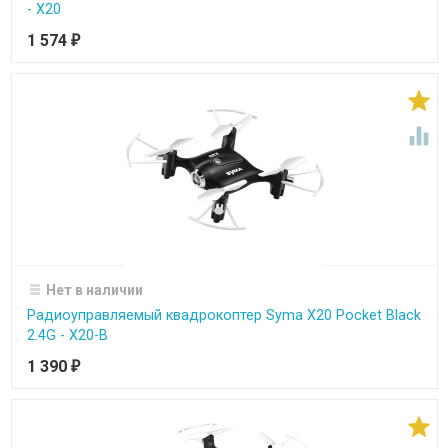
- X20
1 574
₽


Нет в наличии
Радиоуправляемый квадрокоптер Syma X20 Pocket Black
2.4G - X20-B
1 390
₽
