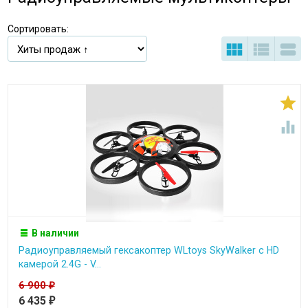
Сортировать:





В наличии
Радиоуправляемый гексакоптер WLtoys SkyWalker с HD
камерой 2.4G - V...
6 900
₽
6 435
₽