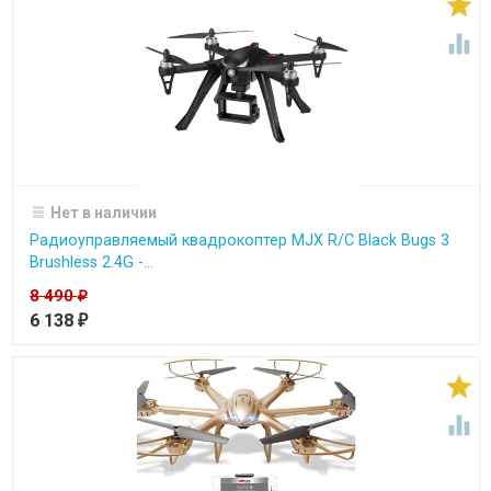


Нет в наличии
Радиоуправляемый квадрокоптер MJX R/C Black Bugs 3
Brushless 2.4G -...
8 490
₽
6 138
₽

