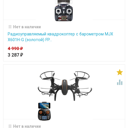
Нет в наличии
Радиоуправляемый квадрокоптер с барометром MJX
X601H-G (золотой) FP...
4 990
₽
3 287
₽


Нет в наличии