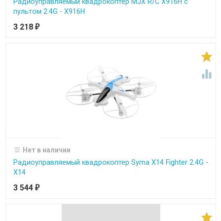
Радиоуправляемый квадрокоптер MJX R/C X916H с
пультом 2.4G - X916H
3 218
₽


Нет в наличии
Радиоуправляемый квадрокоптер Syma X14 Fighter 2.4G -
X14
3 544
₽
