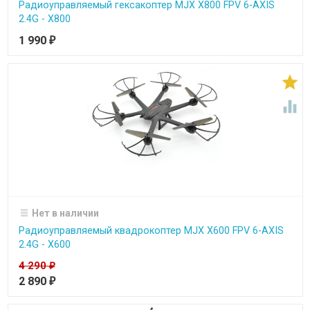
Радиоуправляемый гексакоптер MJX X800 FPV 6-AXIS
2.4G - Х800
1 990
₽


Нет в наличии
Радиоуправляемый квадрокоптер MJX X600 FPV 6-AXIS
2.4G - X600
4 290
₽
2 890
₽