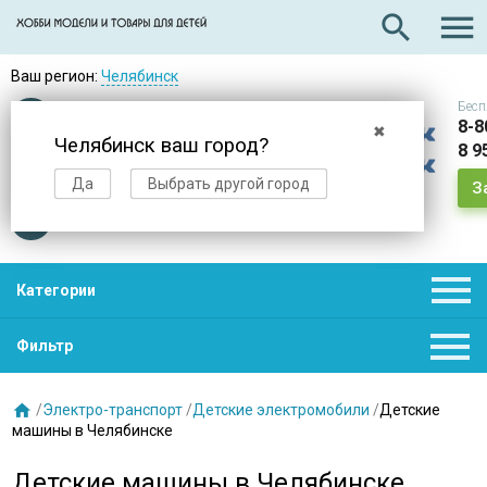

search
Ваш регион:
Челябинск
Бесп
Оплата
при получении
8-8
✖
Челябинск ваш город?
8 9
Доставка
в день заказа
Да
Выбрать другой город
З
Звезды
нас выбирают

Категории

Фильтр

/
Электро-транспорт
/
Детские электромобили
/
Детские
машины в Челябинске
Детские машины в Челябинске