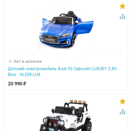


Нет в наличии
Детский электромобиль Audi S5 Cabriolet LUXURY 2.4G -
Blue - HL258-LUX
20 990
₽

