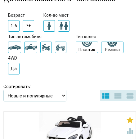
Возраст
Кол-во мест
1-6
7+
Тип автомобиля
Тип колес
Пластик
Резина
4WD
Да
Сортировать:




