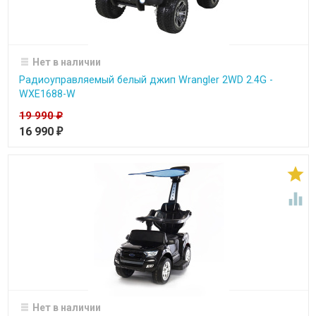
Нет в наличии
Радиоуправляемый белый джип Wrangler 2WD 2.4G -
WXE1688-W
19 990
₽
16 990
₽


Нет в наличии