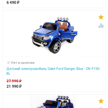
6 490
₽


Нет в наличии
Детский электромобиль Dake Ford Ranger Blue - DK-F150-
BL
27 990
₽
21 990
₽
