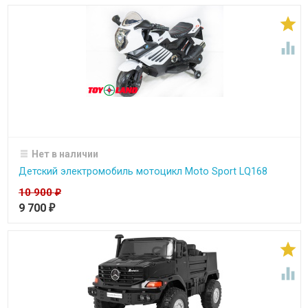


Нет в наличии
Детский электромобиль мотоцикл Moto Sport LQ168
10 900
₽
9 700
₽

