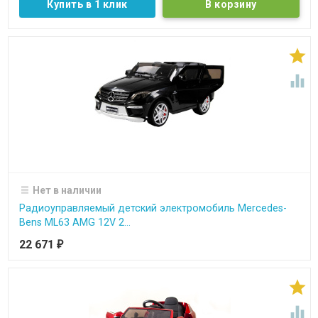
Купить в 1 клик


Нет в наличии
Радиоуправляемый детский электромобиль Merсedes-
Bens ML63 AMG 12V 2...
22 671
₽

