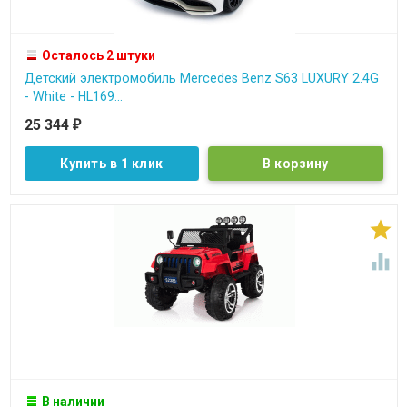
Осталось 2 штуки
Детский электромобиль Mercedes Benz S63 LUXURY 2.4G
- White - HL169...
25 344
₽
Купить в 1 клик


В наличии