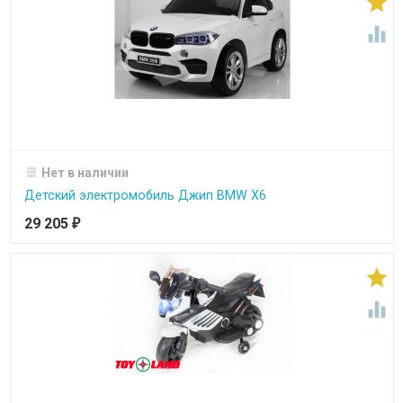


Нет в наличии
Детский электромобиль Джип BMW X6
29 205
₽

