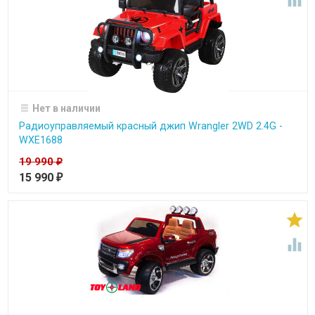

Нет в наличии
Радиоуправляемый красный джип Wrangler 2WD 2.4G -
WXE1688
19 990
₽
15 990
₽

