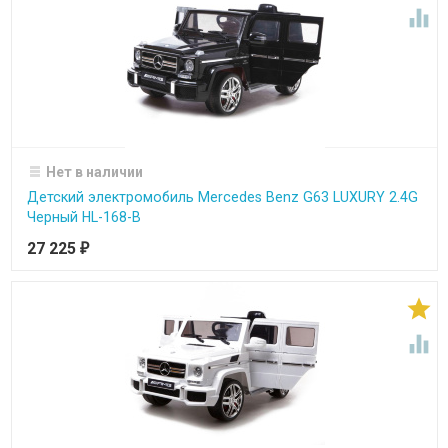

Нет в наличии
Детский электромобиль Mercedes Benz G63 LUXURY 2.4G
Черный HL-168-B
27 225
₽

