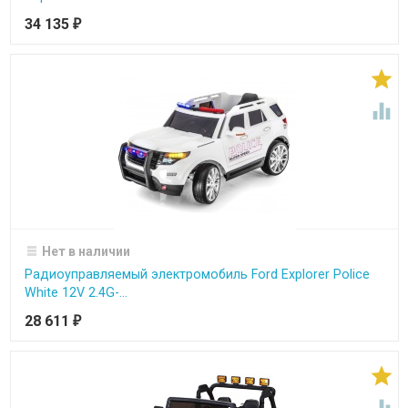
34 135
₽


Нет в наличии
Радиоуправляемый электромобиль Ford Explorer Police
White 12V 2.4G-...
28 611
₽
