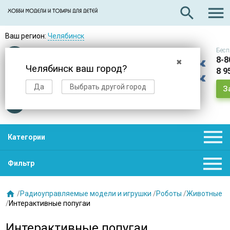

search
Ваш регион:
Челябинск
Бесп
Оплата
при получении
8-8
✖
Челябинск ваш город?
8 9
Доставка
в день заказа
Да
Выбрать другой город
З
Звезды
нас выбирают

Категории

Фильтр

/
Радиоуправляемые модели и игрушки
/
Роботы
/
Животные
/
Интерактивные попугаи
Интерактивные попугаи