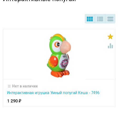





Нет в наличии
Интерактивная игрушка Умный попугай Кеша - 7496
1 290
₽