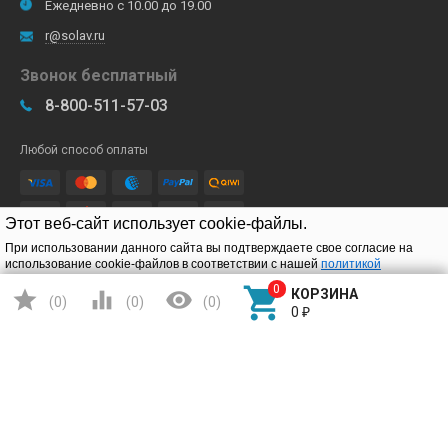
Ежедневно с 10.00 до 19.00
r@solav.ru
Звонок бесплатный
8-800-511-57-03
Любой способ оплаты
Этот веб-сайт использует cookie-файлы.
При использовании данного сайта вы подтверждаете свое согласие на
использование cookie-файлов в соответствии с нашей
политикой
Подписывайтесь
конфиденциальности
.




КОРЗИНА
(
0
)
(
0
)
(
0
)
Подтверждаю
0
₽
Детские электромобили

Игрушки на радиоуправлении
