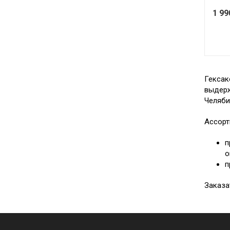
1 9
Гексак
выдерж
Челяби
Ассорт
п
о
п
Заказа