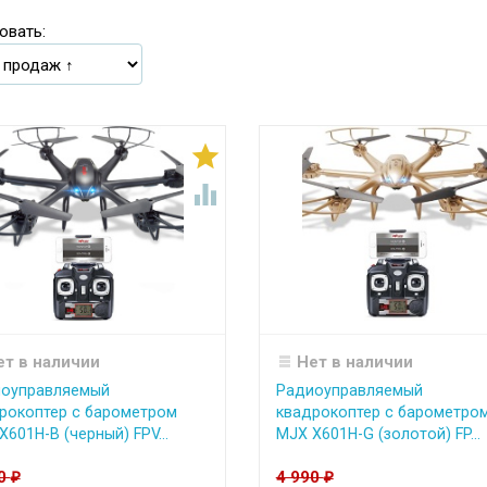
овать:


ет в наличии
Нет в наличии
оуправляемый
Радиоуправляемый
рокоптер с барометром
квадрокоптер с барометро
X601H-B (черный) FPV...
MJX X601H-G (золотой) FP...
90
4 990
₽
₽