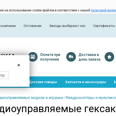
сие на использование cookie-файлов в соответствии с нашей
политикой конф
 компании
Оптовикам
Звезды выбирают нас
Сертификаты
Оплата
при
Доставка
в
получении
день заказа
✖
род
и и игрушки
Детские товары
Запчасти и аксессуары
Е
диоуправляемые модели и игрушки
/
Квадрокоптеры и мультико
диоуправляемые гекса