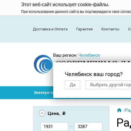
Этот веб-сайт использует cookie-файлы.
При использовании данного сайта вы подтверждаете свое согла
Доставка и Оплата
Гарантия
Контакты
О
Ваш регион:
Челябинск
Челябинск ваш город?
Да
Выбрать другой го
Электро-транспорт
Радиоуправляемые модел

/
Ра
Цена
, Р
Ра
—