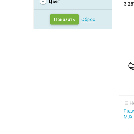
Цвет
3 2
Сброс
Н
Ради
MJX 