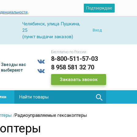
Подтверждаю
иденциальности
.
Челябинск, улица Пушкина,
25
Вход
(пункт выдачи заказов)
Бесплатно по России
8-800-511-57-03
Звезды
нас
8 958 581 32 70
выбирают
Заказать звонок

лки
птеры
/
Радиоуправляемые гексакоптеры
коптеры