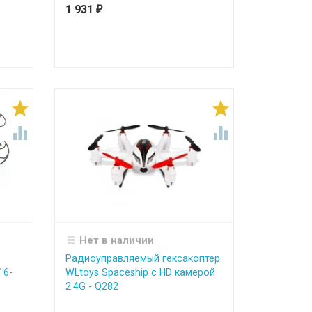
1 931
₽




Нет в наличии
Радиоуправляемый гексакоптер
 6-
WLtoys Spaceship с HD камерой
2.4G - Q282