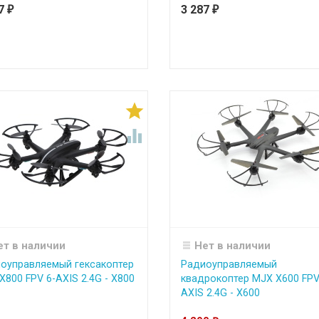
87
3 287
₽
₽


ет в наличии
Нет в наличии
оуправляемый гексакоптер
Радиоуправляемый
X800 FPV 6-AXIS 2.4G - Х800
квадрокоптер MJX X600 FPV
AXIS 2.4G - X600