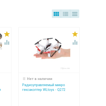







Нет в наличии
Радиоуправляемый микро
м
гексакоптер WLtoys - Q272