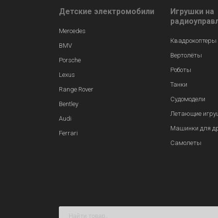
Детские электромобили
Игрушки на
радиоуправ
Mercedes
Квадрокоптеры
BMV
Вертолёты
Porsche
Роботы
Lexus
Танки
Range Rover
Судомодели
Bentley
Летающие игру
Audi
Машинки для д
Ferrari
Самолеты