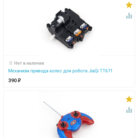


Нет в наличии
Механизм привода колес для робота JiaQi TT671
390
₽

