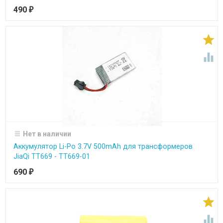
490
₽


Нет в наличии
Аккумулятор Li-Po 3.7V 500mAh для трансформеров
JiaQi TT669 - TT669-01
690
₽

