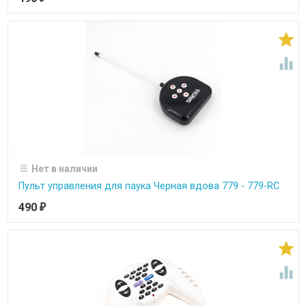


Нет в наличии
Пульт управления для паука Черная вдова 779 - 779-RC
490
₽

