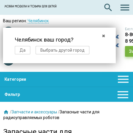

search
Ваш регион:
Челябинск
Бесп
Оплата
при получении
8-8
✖
Челябинск ваш город?
8 9
Доставка
в день заказа
Да
Выбрать другой город
З
Звезды
нас выбирают

Категории

Фильтр

/
Запчасти и аксессуары
/
Запасные части для
радиоуправляемых роботов
Запасные части для