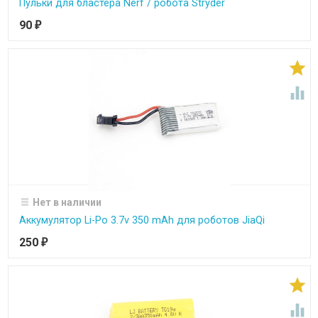
Пульки для бластера Nerf / робота Stryder
90
₽


Нет в наличии
Аккумулятор Li-Po 3.7v 350 mAh для роботов JiaQi
250
₽

