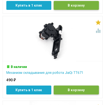
Купить в 1 клик


В наличии
Механизм складывания для робота JiaQi TT671
490
₽
Купить в 1 клик