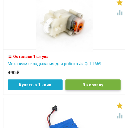


Осталась 1 штука
Механизм складывания для робота JiaQi TT669
490
₽
Купить в 1 клик

