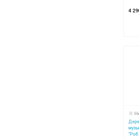
4 2
Н
Дере
музы
"Роб..