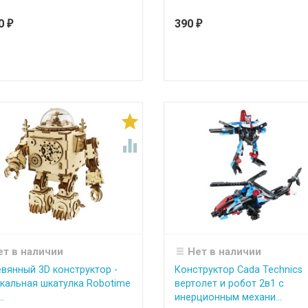
90
390
₽
₽


ет в наличии
Нет в наличии
вянный 3D конструктор -
Конструктор Cada Technics
кальная шкатулка Robotime
вертолет и робот 2в1 с
.
инерционным механи...