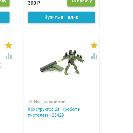
390
₽
Купить в 1 клик




Нет в наличии
Конструктор 2в1 (робот и
пистолет) - 25429