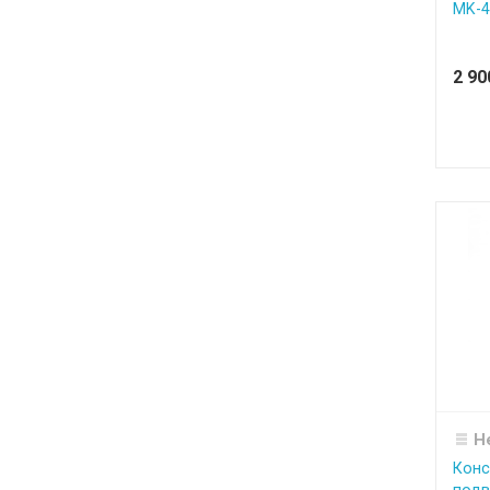
MK-4
2 9
Н
Конс