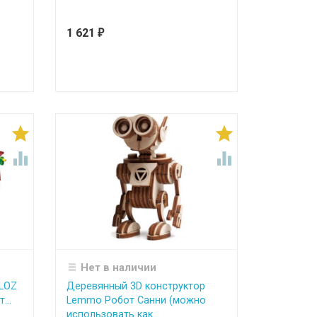
1 621
₽




Нет в наличии
 LOZ
Деревянный 3D конструктор
...
Lemmo Робот Санни (можно
использовать как...