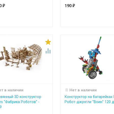
90
190
₽
₽


ет в наличии
Нет в наличии
вянный 3D конструктор
Конструктор на батарейках
rs "Фабрика Роботов" -
Робот-джунгли "Воин" 120 де
9