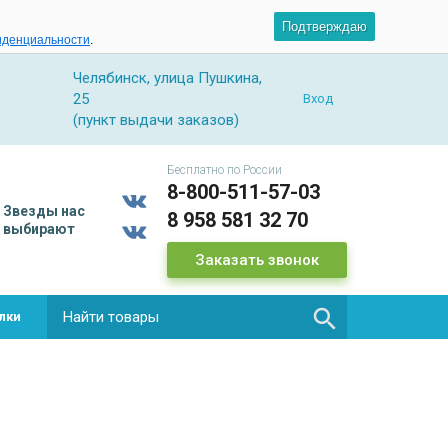
Подтверждаю
иденциальности
.
Челябинск, улица Пушкина,
25
Вход
(пункт выдачи заказов)
Бесплатно по России
8-800-511-57-03
Звезды
нас
8 958 581 32 70
выбирают
Заказать звонок

лки