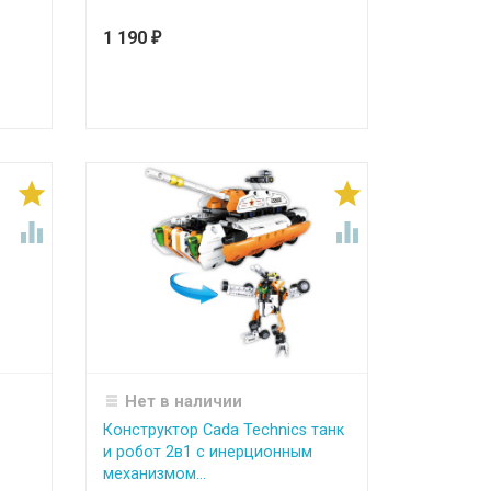
1 190
₽




Нет в наличии
Конструктор Cada Technics танк
и робот 2в1 c инерционным
механизмом...