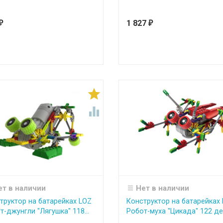
1 827
₽
₽


ет в наличии
Нет в наличии
труктор на батарейках LOZ
Конструктор на батарейках
т-джунгли "Лягушка" 118...
Робот-муха "Цикада" 122 дет