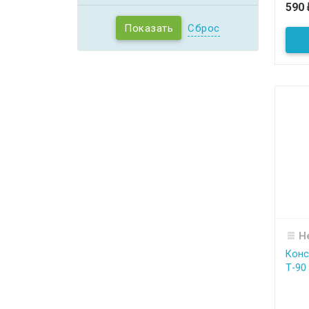
590
Сброс
Н
Конс
Т-90