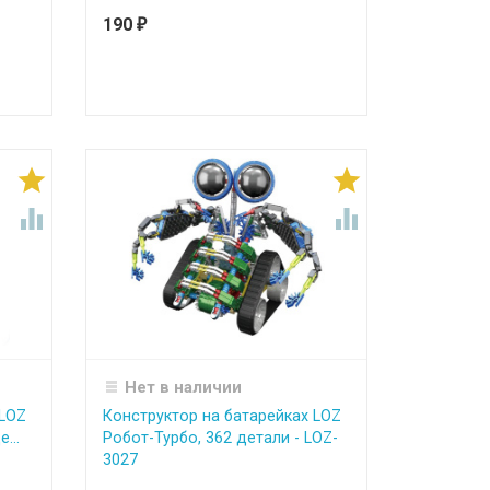
190
₽




Нет в наличии
 LOZ
Конструктор на батарейках LOZ
...
Робот-Турбо, 362 детали - LOZ-
3027