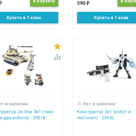
590
₽
₽
Купить в 1 клик
Купить в 1 клик


ет в наличии
Нет в наличии
труктор Jie Star 3в1 (танк
Конструктор 2в1 (робот и
 и два робота) - 29018
пистолет) - 25430