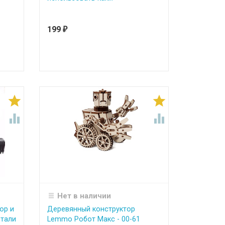
199
₽




Нет в наличии
ор и
Деревянный конструктор
етали
Lemmo Робот Макс - 00-61