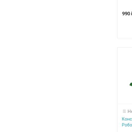
990
Н
Конс
Робо