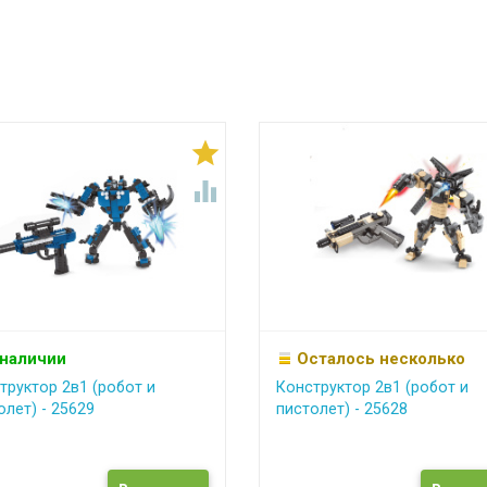


 наличии
Осталось несколько
труктор 2в1 (робот и
Конструктор 2в1 (робот и
олет) - 25629
пистолет) - 25628