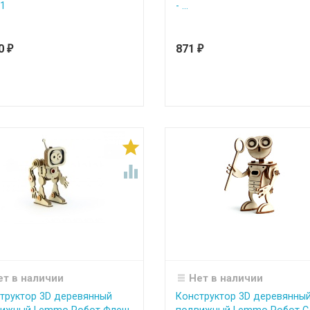
1
- ...
00
871
₽
₽


ет в наличии
Нет в наличии
труктор 3D деревянный
Конструктор 3D деревянны