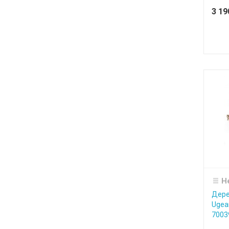
3 1
Н
Дере
Ugea
7003