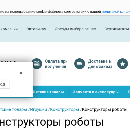
сие на использование cookie-файлов в соответствии с нашей
политикой конф
 компании
Оптовикам
Звезды выбирают нас
Сертификаты
Оплата
при
Доставка
в
получении
день заказа
✖
род
и и игрушки
Детские товары
Запчасти и аксессуары
Е
тские товары
/
Игрушки
/
Конструкторы
/
Конструкторы роботы
нструкторы роботы