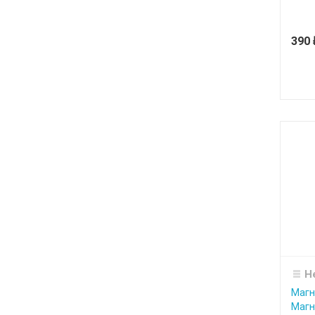
390
Н
Магн
Магн