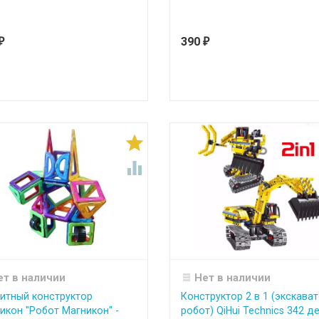
390
₽
₽


ет в наличии
Нет в наличии
итный конструктор
Конструктор 2 в 1 (экскават
икон "Робот Магникон" -
робот) QiHui Technics 342 д